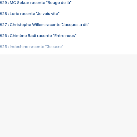
#29 : MC Solaar raconte "Bouge de là"
28 : Lorie raconte "Je vais vite"
#27 : Christophe Willem raconte "Jacques a dit"
#26 : Chimène Badi raconte "Entre nous"
#25 : Indochine raconte "3e sexe"
#24 : Zaho raconte "C'est chelou"
#23 : Patrick Bruel raconte "Au café des délices"
#22 : Kyo raconte "Le chemin"
#21 : Nolwenn Leroy raconte "Cassé"
#20 : Patrick Hernandez raconte "Born to be alive"
#19 : Lorie raconte "Près de moi"
#18 : Michael Jones raconte "A nos actes manqués" (avec Jean-Jacque
#17 : Khaled raconte "Aïcha"