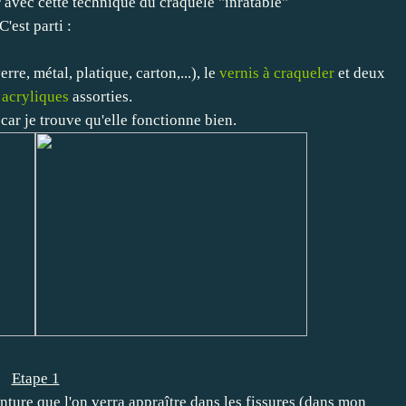
r avec cette technique du craquelé "inratable"
C'est parti :
erre, métal, platique, carton,...), le
vernis à craqueler
et deux
 acryliques
assorties.
 car je trouve qu'elle fonctionne bien.
Etape 1
ure que l'on verra appraître dans les fissures (dans mon