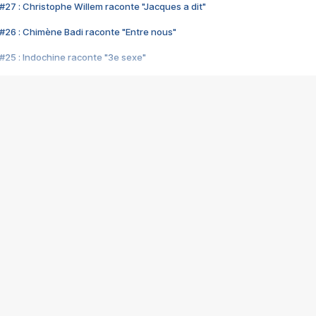
#27 : Christophe Willem raconte "Jacques a dit"
#26 : Chimène Badi raconte "Entre nous"
#25 : Indochine raconte "3e sexe"
#24 : Zaho raconte "C'est chelou"
#23 : Patrick Bruel raconte "Au café des délices"
#22 : Kyo raconte "Le chemin"
#21 : Nolwenn Leroy raconte "Cassé"
#20 : Patrick Hernandez raconte "Born to be alive"
#19 : Lorie raconte "Près de moi"
#18 : Michael Jones raconte "A nos actes manqués" (avec Jean-Jacque
#17 : Khaled raconte "Aïcha"
#16 : Corneille raconte "Parce qu'on vient de loin"
#15 : Indochine raconte "L'aventurier"