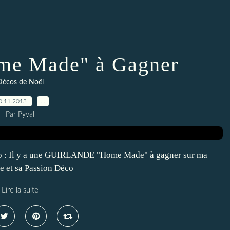
me Made" à Gagner
Décos de Noël
0.11.2013
…
Par Pyval
 info : Il y a une GUIRLANDE "Home Made" à gagner sur ma
e et sa Passion Déco
Lire la suite