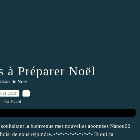
à Préparer Noël
Décos de Noël
7.11.2013
…
Par Pyval
en souhaitant la bienvenue mes nouvelles abonnées Nanou62,
hoisi de nous rejoindre. -*-*-*-*-*-*-*-*- Et oui ça