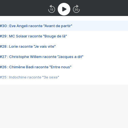
#30 : Eve Angeli raconte "Avant de partir"
#29 : MC Solaar raconte "Bouge de là"
28 : Lorie raconte "Je vais vite"
#27 : Christophe Willem raconte "Jacques a dit"
#26 : Chimène Badi raconte "Entre nous"
#25 : Indochine raconte "3e sexe"
#24 : Zaho raconte "C'est chelou"
#23 : Patrick Bruel raconte "Au café des délices"
#22 : Kyo raconte "Le chemin"
#21 : Nolwenn Leroy raconte "Cassé"