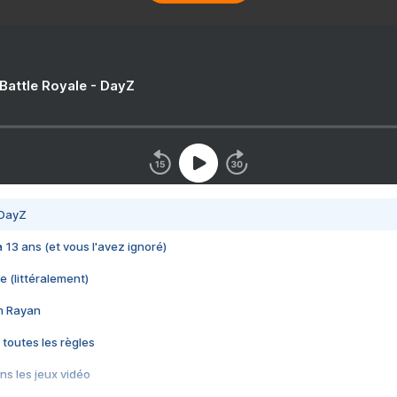
 Battle Royale - DayZ
 DayZ
 a 13 ans (et vous l'avez ignoré)
e (littéralement)
im Rayan
 toutes les règles
s les jeux vidéo