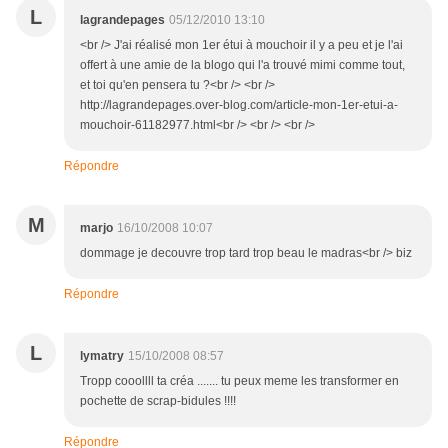
L
lagrandepages
05/12/2010 13:10
<br /> J'ai réalisé mon 1er étui à mouchoir il y a peu et je l'ai
offert à une amie de la blogo qui l'a trouvé mimi comme tout,
et toi qu'en pensera tu ?<br /> <br />
http://lagrandepages.over-blog.com/article-mon-1er-etui-a-
mouchoir-61182977.html<br /> <br /> <br />
Répondre
M
marjo
16/10/2008 10:07
dommage je decouvre trop tard trop beau le madras<br /> biz
Répondre
L
lymatry
15/10/2008 08:57
Tropp cooollll ta créa ....... tu peux meme les transformer en
pochette de scrap-bidules !!!!
Répondre