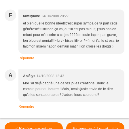
F
familylove
14/10/2008 20:27
et bien quelle bonne idée!!!c'est super sympa de ta part cette
générosité!!!!!!!!!bon ça va, ouf!!il est pas minuit, j'suis pas en
retard pour m'inscrire a ce jeu????de toute façon pas grave,
ton blog est génial!!!!<br /> bises fifi<br /> ( moi j'ai le stress, je
fait mon insémination demain matin!!!on croise les doigts!)
Répondre
A
Aniélys
14/10/2008 12:43
Moi j'ai déjà gagné une de tes jolies créations...donc je
compte pour du beurre ! Mais j'avais juste envie de te dire
qu'elles sont adorables ! J'adore leurs couleurs !!
Répondre
< Protège-carnet en
Bienvenue à Lou et Lili >