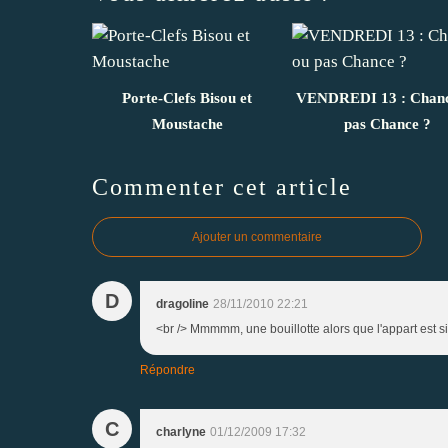
Porte-Clefs Bisou et
VENDREDI 13 : Chanc
Moustache
pas Chance ?
Commenter cet article
Ajouter un commentaire
D
dragoline
28/11/2010 22:21
<br /> Mmmmm, une bouillotte alors que l'appart est si di
Répondre
C
charlyne
01/12/2009 17:32