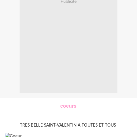
Publicité
coeurs
Voici une petite suspension de
brodés que j'offre virtuellement
à toutes les amoureuses et tous les amoureux qui passeront par là :
TRES BELLE SAINT-VALENTIN A TOUTES ET TOUS