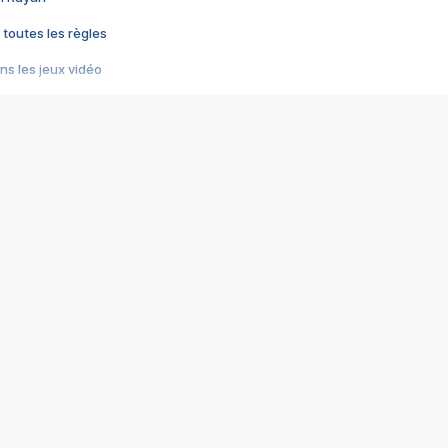
 toutes les règles
s les jeux vidéo
us choquant de Rockstar ? - Le scandale BULLY
e plus moche de Steam
du RÊVE tourne au CAUCHEMAR
pendant 8 heures
it… à tort
umiliés par un jeu vidéo
ire - Final Fantasy 8
ti un empire - Age of Empires
story DOFUS
tard, il crée l'un des pires jeux de tous les temps, MindsEye.