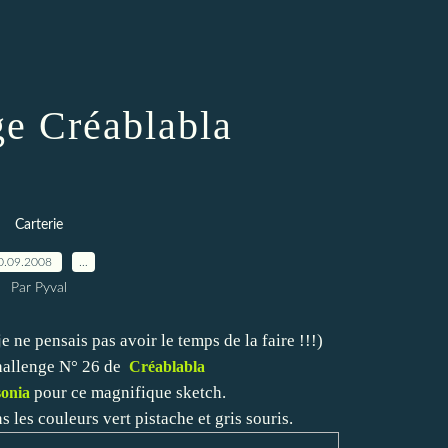
ge Créablabla
Carterie
0.09.2008
…
Par Pyval
je ne pensais pas avoir le temps de la faire !!!)
Challenge N° 26 de
Créablabla
pour ce magnifique sketch.
sonia
s les couleurs vert pistache et gris souris.