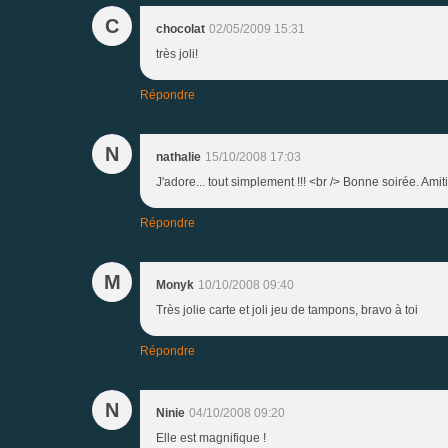
C
chocolat
02/05/2009 15:31
très joli!
Répondre
N
nathalie
15/10/2008 17:03
J'adore... tout simplement !!! <br /> Bonne soirée. Amit
Répondre
M
Monyk
10/10/2008 09:40
Très jolie carte et joli jeu de tampons, bravo à toi
Répondre
N
Ninie
04/10/2008 09:20
Elle est magnifique !