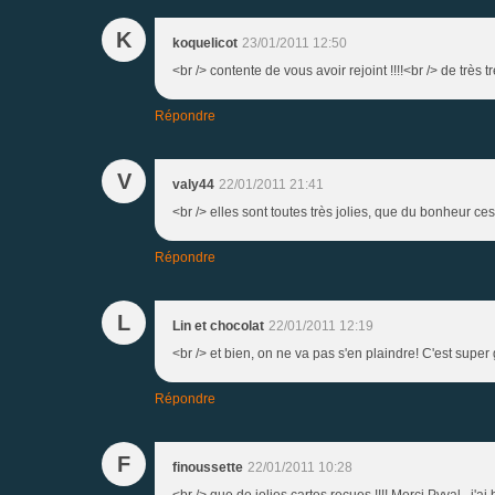
K
koquelicot
23/01/2011 12:50
<br /> contente de vous avoir rejoint !!!!<br /> de très trè
Répondre
V
valy44
22/01/2011 21:41
<br /> elles sont toutes très jolies, que du bonheur ces 
Répondre
L
Lin et chocolat
22/01/2011 12:19
<br /> et bien, on ne va pas s'en plaindre! C'est super 
Répondre
F
finoussette
22/01/2011 10:28