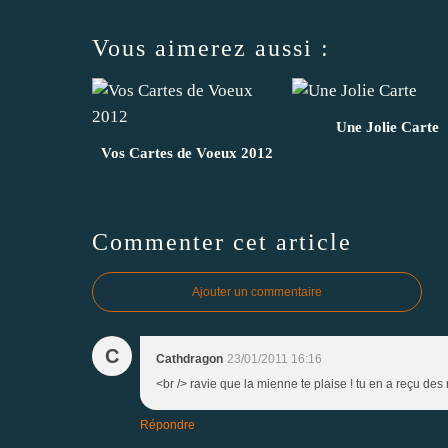
Vous aimerez aussi :
Une Jolie Carte
Vos Cartes de Voeux 2012
Commenter cet article
Ajouter un commentaire
C
Cathdragon
23/01/2011 16:16
<br /> ravie que la mienne te plaise ! tu en a reçu des
Répondre