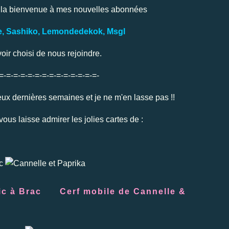
 la bienvenue à mes nouvelles abonnées
e, Sashiko, Lemondedekok, Msgl
oir choisi de nous rejoindre.
-=-=-=-=-=-=-=-=-=-=-=-=-=-=-
deux dernières semaines et je ne m'en lasse pas !!
 vous laisse admirer les jolies cartes de :
ric à Brac Cerf mobile de Cannelle &