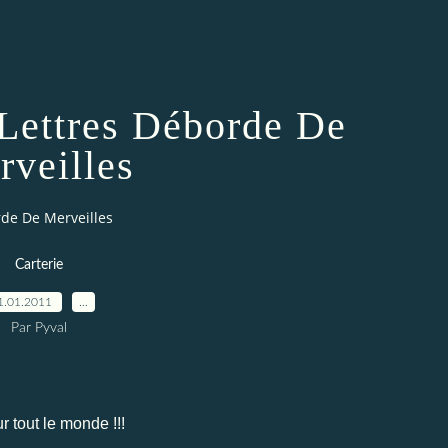
Lettres Déborde De
rveilles
rde De Merveilles
Carterie
1.01.2011
…
Par Pyval
r tout le monde !!!