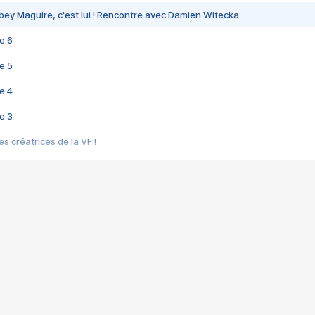
bey Maguire, c'est lui ! Rencontre avec Damien Witecka
e 6
e 5
e 4
e 3
s créatrices de la VF !
e 2
e 1
e Mektoub My Love arrive enfin ! Rencontre avec Shaïn Boumedine et Sal
i : après Toni en famille
elle réalise le bouleversant Dites lui que je l'aime
ais ! Rencontre autour de Vie privée de Rebecca Zlotowski