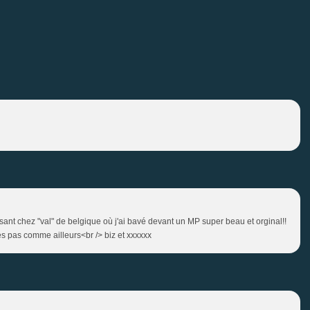
ant chez "val" de belgique où j'ai bavé devant un MP super beau et orginal!!
ses pas comme ailleurs<br /> biz et xxxxxx