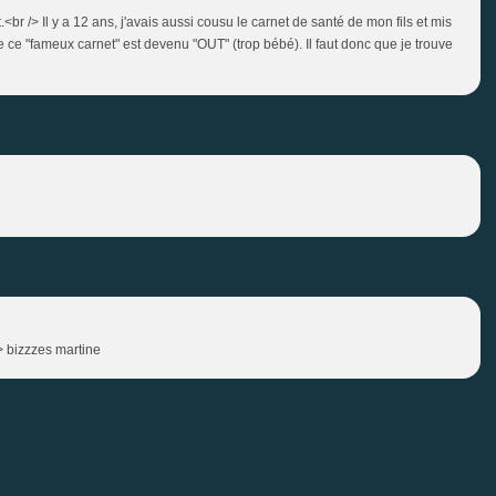
.<br /> Il y a 12 ans, j'avais aussi cousu le carnet de santé de mon fils et mis
e ce "fameux carnet" est devenu "OUT" (trop bébé). Il faut donc que je trouve
/> bizzzes martine