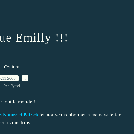
ue Emilly !!!
Couture
7.11.2008
…
Par Pyval
 tout le monde !!!
les nouveaux abonnés à ma newsletter.
 Nature et Patrick
ci à vous trois.