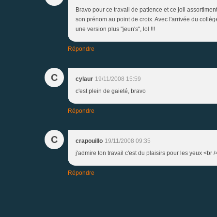
Bravo pour ce travail de patience et ce joli assortiment
son prénom au point de croix. Avec l'arrivée du collèg
une version plus "jeun's", lol !!!
Répondre
C
cylaur
19/11/2008 15:59
c'est plein de gaieté, bravo
Répondre
C
crapouillo
19/11/2008 09:35
j'admire ton travail c'est du plaisirs pour les yeux <br 
Répondre