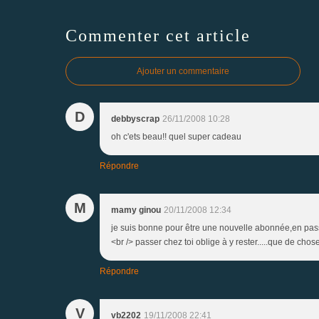
Commenter cet article
Ajouter un commentaire
D
debbyscrap
26/11/2008 10:28
oh c'ets beau!! quel super cadeau
Répondre
M
mamy ginou
20/11/2008 12:34
je suis bonne pour être une nouvelle abonnée,en pass
<br /> passer chez toi oblige à y rester.....que de cho
Répondre
V
vb2202
19/11/2008 22:41