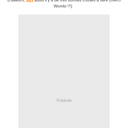
D'ailleurs,
aussi il y a de très bonnes choses à faire (merci
Wombi !!!)
Publicité