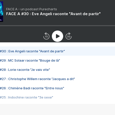
FACE A - un podcast Purecharts
FACE A #30 : Eve Angeli raconte "Avant de partir"
#30 : Eve Angeli raconte "Avant de partir"
#29 : MC Solaar raconte "Bouge de là"
28 : Lorie raconte "Je vais vite"
#27 : Christophe Willem raconte "Jacques a dit"
#26 : Chimène Badi raconte "Entre nous"
#25 : Indochine raconte "3e sexe"
#24 : Zaho raconte "C'est chelou"