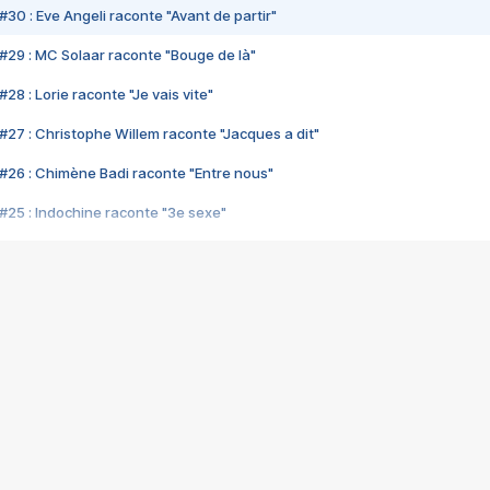
#30 : Eve Angeli raconte "Avant de partir"
#29 : MC Solaar raconte "Bouge de là"
28 : Lorie raconte "Je vais vite"
#27 : Christophe Willem raconte "Jacques a dit"
#26 : Chimène Badi raconte "Entre nous"
#25 : Indochine raconte "3e sexe"
#24 : Zaho raconte "C'est chelou"
#23 : Patrick Bruel raconte "Au café des délices"
#22 : Kyo raconte "Le chemin"
#21 : Nolwenn Leroy raconte "Cassé"
#20 : Patrick Hernandez raconte "Born to be alive"
#19 : Lorie raconte "Près de moi"
#18 : Michael Jones raconte "A nos actes manqués" (avec Jean-Jacque