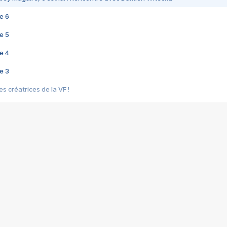
e 6
e 5
e 4
e 3
s créatrices de la VF !
e 2
e 1
e Mektoub My Love arrive enfin ! Rencontre avec Shaïn Boumedine et Sal
i : après Toni en famille
elle réalise le bouleversant Dites lui que je l'aime
ais ! Rencontre autour de Vie privée de Rebecca Zlotowski
 de Marguerite, Grave... Rencontre avec Ella Rumpf