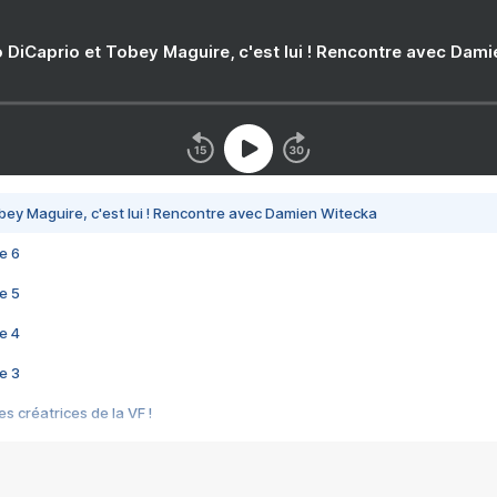
 DiCaprio et Tobey Maguire, c'est lui ! Rencontre avec Dam
bey Maguire, c'est lui ! Rencontre avec Damien Witecka
e 6
e 5
e 4
e 3
s créatrices de la VF !
e 2
e 1