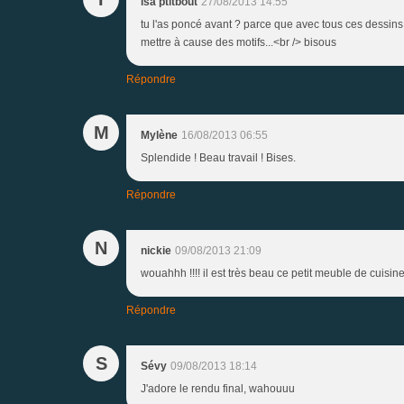
isa ptitbout
27/08/2013 14:55
tu l'as poncé avant ? parce que avec tous ces dessins l
mettre à cause des motifs...<br /> bisous
Répondre
M
Mylène
16/08/2013 06:55
Splendide ! Beau travail ! Bises.
Répondre
N
nickie
09/08/2013 21:09
wouahhh !!!! il est très beau ce petit meuble de cuisine 
Répondre
S
Sévy
09/08/2013 18:14
J'adore le rendu final, wahouuu