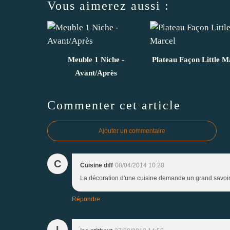
Vous aimerez aussi :
Meuble 1 Niche -
Plateau Façon Little M
Avant/Après
Commenter cet article
Ajouter un commentaire
C
Cuisine diff
08/04/2014 10:28
La décoration d'une cuisine demande un grand savoir f
Répondre
I