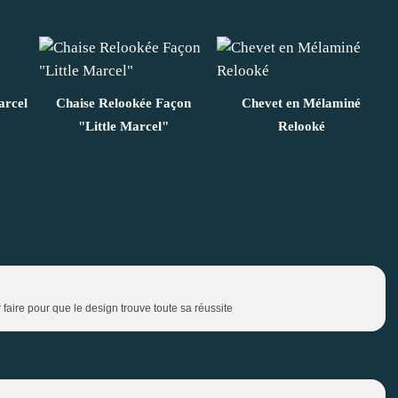
arcel
Chaise Relookée Façon
Chevet en Mélaminé
"Little Marcel"
Relooké
aire pour que le design trouve toute sa réussite