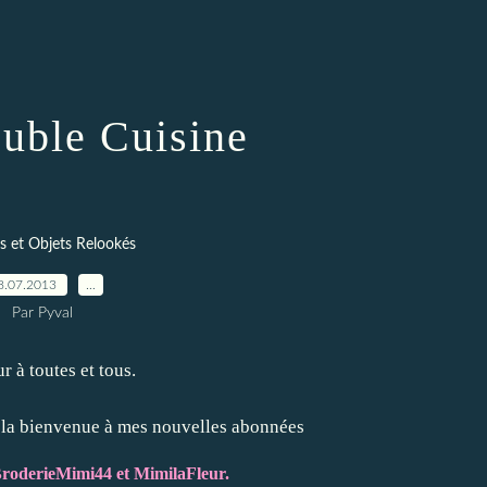
euble Cuisine
 et Objets Relookés
8.07.2013
…
Par Pyval
r à toutes et tous.
la bienvenue à mes nouvelles abonnées
BroderieMimi44 et MimilaFleur.