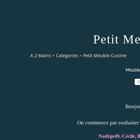
Petit M
A 2 Mains
>
Categories
>
Petit Meuble Cuisine
Meubles
2
Bonjou
On commence par souhaiter 
Nadège49, Cécile, 