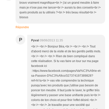
bravo vraiment magnifique<br /> j'ai un grand meuble à faire
mais je n'ose pas me lancer<br /> aurais tu des conseils<br />
quels produits as tu utilisés ?<br /> très beau résultat<br />
bisous
Répondre
P
Pyval
09/06/2013 11:35
<br /> <br /> Bonjour Béa,<br /> <br /> <br /> Tout
d'abord merci de ta visite et de tes gentils petits mots.
<br /> <br /> <br /> Rien de bien compliqué dans
cette réalisation. Si tu vas faire un tour sur ma page
facebook ici
: https://www.facebook.com/pages/Val%C3%A9rie-et-
sa-Passion-D%C3%A9co/327374197389828?
ref=hl tu<br /> vas vite comprendre la technique
puisqu'avec les produits que j'utilise pas besoin de
poncer ton meuble. Il faut juste le laver, le griffer très
légèrement y passer une base unifiante puis le<br />
coloris de ton choix et pour finir l'effet désiré.<br />
<br /> <br /> Je travaille pour une société qui