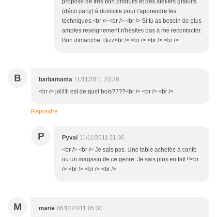
propose de très bon produits et des ateliers gratuits
(déco party) à domicile pour t'apprendre les
techniques.<br /> <br /> <br /> Si tu as besoin de plus
amples reseignement n'hésites pas à me recontacter.
Bon dimanche. Bizz<br /> <br /> <br /> <br />
B
barbamama
11/11/2011 20:28
<br /> joli!!il est de quel bois????<br /> <br /> <br />
Répondre
P
Pyval
11/11/2011 21:36
<br /> <br /> Je sais pas. Une table achetée à confo
ou un magasin de ce genre. Je sais plus en fait !!<br
/> <br /> <br /> <br />
M
marie
06/10/2011 05:30