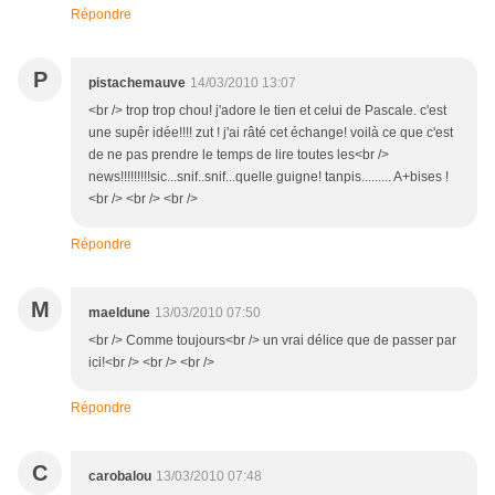
Répondre
P
pistachemauve
14/03/2010 13:07
<br /> trop trop chou! j'adore le tien et celui de Pascale. c'est
une supêr idée!!!! zut ! j'ai râté cet échange! voilà ce que c'est
de ne pas prendre le temps de lire toutes les<br />
news!!!!!!!!!sic...snif..snif...quelle guigne! tanpis......... A+bises !
<br /> <br /> <br />
Répondre
M
maeldune
13/03/2010 07:50
<br /> Comme toujours<br /> un vrai délice que de passer par
ici!<br /> <br /> <br />
Répondre
C
carobalou
13/03/2010 07:48