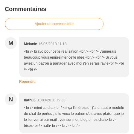
Commentaires
Ajouter un commentaire
M
Mélanie
16/05/2010 11:18
<br /> bravo pour cette réalisation.<br /> <br /> J'aimerais
beaucoup vous empreinter cette idée.<br /> <br /> Si vous
aviez un patron à partager avec moi j'en serais ravie<br /> <br
/> <br />
Répondre
N
nath06
31/03/2010 19:33
<br /> mimi ce chat<br /> si ça t'intéresse , j'ai un autre modèle
de chat de portes , si tu veux le patron c'est avec plaisir que je
te l'enverrai par mail , voir sur mon blog pr les chats<br />
bises<br /> nath<br /> <br /> <br />