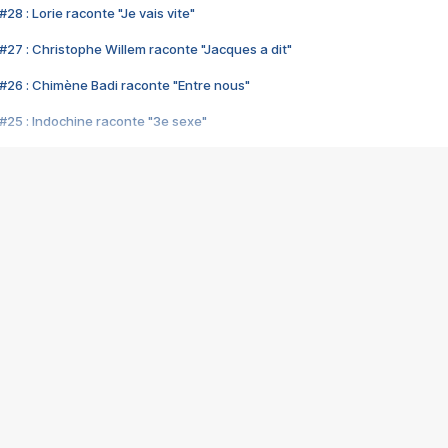
28 : Lorie raconte "Je vais vite"
#27 : Christophe Willem raconte "Jacques a dit"
#26 : Chimène Badi raconte "Entre nous"
#25 : Indochine raconte "3e sexe"
#24 : Zaho raconte "C'est chelou"
#23 : Patrick Bruel raconte "Au café des délices"
#22 : Kyo raconte "Le chemin"
#21 : Nolwenn Leroy raconte "Cassé"
#20 : Patrick Hernandez raconte "Born to be alive"
#19 : Lorie raconte "Près de moi"
#18 : Michael Jones raconte "A nos actes manqués" (avec Jean-Jacque
#17 : Khaled raconte "Aïcha"
#16 : Corneille raconte "Parce qu'on vient de loin"