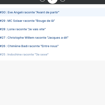
#30 : Eve Angeli raconte "Avant de partir"
#29 : MC Solaar raconte "Bouge de là"
28 : Lorie raconte "Je vais vite"
#27 : Christophe Willem raconte "Jacques a dit"
#26 : Chimène Badi raconte "Entre nous"
#25 : Indochine raconte "3e sexe"
#24 : Zaho raconte "C'est chelou"
#23 : Patrick Bruel raconte "Au café des délices"
#22 : Kyo raconte "Le chemin"
#21 : Nolwenn Leroy raconte "Cassé"
#20 : Patrick Hernandez raconte "Born to be alive"