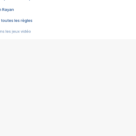
im Rayan
 toutes les règles
s les jeux vidéo
us choquant de Rockstar ? - Le scandale BULLY
e plus moche de Steam
du RÊVE tourne au CAUCHEMAR
pendant 8 heures
it… à tort
umiliés par un jeu vidéo
ire - Final Fantasy 8
ti un empire - Age of Empires
story DOFUS