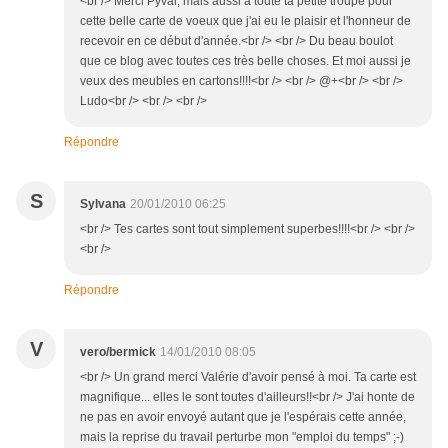
<br /> Merci Pyval, mais aussi à toute ta petite troupe pour
cette belle carte de voeux que j'ai eu le plaisir et l'honneur de
recevoir en ce début d'année.<br /> <br /> Du beau boulot
que ce blog avec toutes ces très belle choses. Et moi aussi je
veux des meubles en cartons!!!!<br /> <br /> @+<br /> <br />
Ludo<br /> <br /> <br />
Répondre
S
Sylvana
20/01/2010 06:25
<br /> Tes cartes sont tout simplement superbes!!!!<br /> <br />
<br />
Répondre
V
vero/bermick
14/01/2010 08:05
<br /> Un grand merci Valérie d'avoir pensé à moi. Ta carte est
magnifique... elles le sont toutes d'ailleurs!!<br /> J'ai honte de
ne pas en avoir envoyé autant que je l'espérais cette année,
mais la reprise du travail perturbe mon "emploi du temps" ;-)