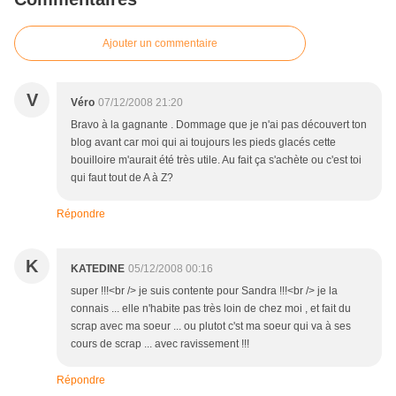
Ajouter un commentaire
V
Véro
07/12/2008 21:20
Bravo à la gagnante . Dommage que je n'ai pas découvert ton
blog avant car moi qui ai toujours les pieds glacés cette
bouilloire m'aurait été très utile. Au fait ça s'achète ou c'est toi
qui faut tout de A à Z?
Répondre
K
KATEDINE
05/12/2008 00:16
super !!!<br /> je suis contente pour Sandra !!!<br /> je la
connais ... elle n'habite pas très loin de chez moi , et fait du
scrap avec ma soeur ... ou plutot c'st ma soeur qui va à ses
cours de scrap ... avec ravissement !!!
Répondre