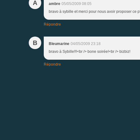
A
ambre
05/05/2009 08:05
bravo à sybille et merci pour nous avoir proposer ce p't
Répondre
B
Bleumarine
04/05/2009 23:18
bravo à Sybille!!!<br /> bone soirée!<br /> bizbiz!
Répondre