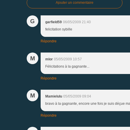
Ajouter un commentaire
G
garfield59
06/05/2009 21:40
felicitation sybille
Répondre
M
mlor
05/05/2009 10:57
Félicitations à la gagnante...
Répondre
M
Mamielulu
05/05/2009 09:04
bravo à la gagnante, encore une fois je suis déçue mais 
Répondre