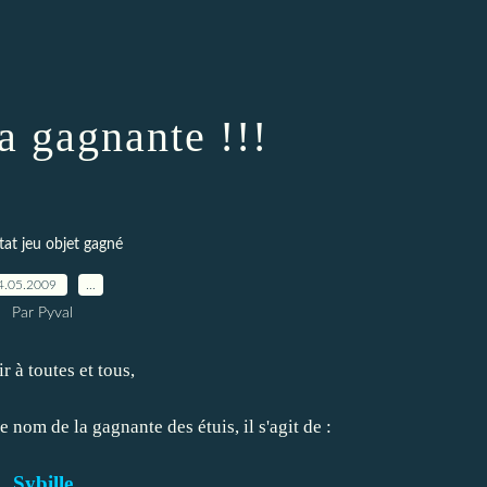
a gagnante !!!
tat jeu objet gagné
4.05.2009
…
Par Pyval
r à toutes et tous,
 nom de la gagnante des étuis, il s'agit de :
Sybille