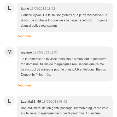
L
lutine
19/05/2013 18:42
Coucou Pyval!! Ca faisait longtemps que je n'étais pas venue
te voir. Je souhaite longue vie à ta page Facebook... Toujours
d'aussi belles réalisations
Répondre
M
malène
19/05/2013 11:37
Je te remercie de ta visite "chez moi". A mon tour je découvre
ton domaine, tu fais de magnifiques réalisations que j'aime
beaucoup! Je m'inscris pour le plaisir. A bientôt donc. Bisous.
Douce<br /> journée.
Répondre
L
Laetitia62_59
18/05/2013 08:42
Bonjour, merci de ton gentil passage sur mon blog, et me voici
sur le tiens, magnifique découverte pour moi !!! tu es très