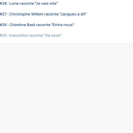
28 : Lorie raconte "Je vais vite"
#27 : Christophe Willem raconte "Jacques a dit"
#26 : Chimène Badi raconte "Entre nous"
#25 : Indochine raconte "3e sexe"
#24 : Zaho raconte "C'est chelou"
#23 : Patrick Bruel raconte "Au café des délices"
#22 : Kyo raconte "Le chemin"
#21 : Nolwenn Leroy raconte "Cassé"
#20 : Patrick Hernandez raconte "Born to be alive"
#19 : Lorie raconte "Près de moi"
#18 : Michael Jones raconte "A nos actes manqués" (avec Jean-Jacque
#17 : Khaled raconte "Aïcha"
#16 : Corneille raconte "Parce qu'on vient de loin"