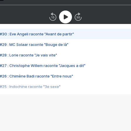
#30 : Eve Angeli raconte "Avant de partir"
#29 : MC Solaar raconte "Bouge de là"
28 : Lorie raconte "Je vais vite"
#27 : Christophe Willem raconte "Jacques a dit"
#26 : Chimène Badi raconte "Entre nous"
#25 : Indochine raconte "3e sexe"
#24 : Zaho raconte "C'est chelou"
#23 : Patrick Bruel raconte "Au café des délices"
#22 : Kyo raconte "Le chemin"
#21 : Nolwenn Leroy raconte "Cassé"