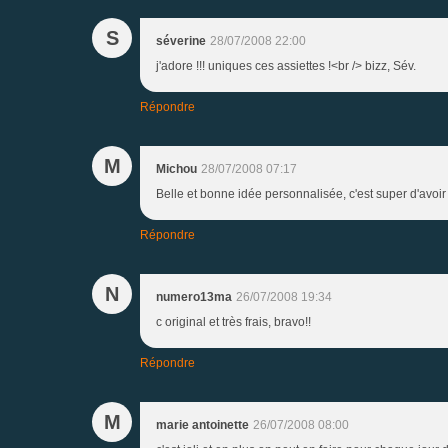
S
séverine
28/07/2008 22:00
j'adore !!! uniques ces assiettes !<br /> bizz, Sév.
Répondre
M
Michou
28/07/2008 07:17
Belle et bonne idée personnalisée, c'est super d'avoir 
Répondre
N
numero13ma
26/07/2008 19:34
c original et très frais, bravo!!
Répondre
M
marie antoinette
26/07/2008 08:00