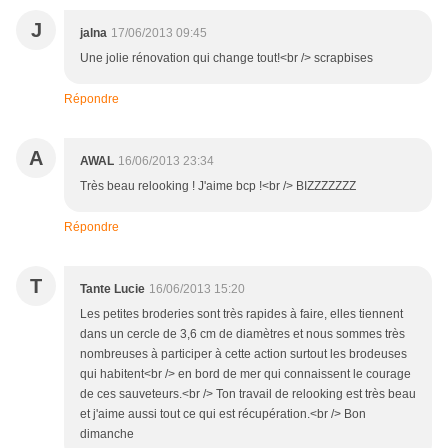
J
jalna
17/06/2013 09:45
Une jolie rénovation qui change tout!<br /> scrapbises
Répondre
A
AWAL
16/06/2013 23:34
Très beau relooking ! J'aime bcp !<br /> BIZZZZZZZ
Répondre
T
Tante Lucie
16/06/2013 15:20
Les petites broderies sont très rapides à faire, elles tiennent
dans un cercle de 3,6 cm de diamètres et nous sommes très
nombreuses à participer à cette action surtout les brodeuses
qui habitent<br /> en bord de mer qui connaissent le courage
de ces sauveteurs.<br /> Ton travail de relooking est très beau
et j'aime aussi tout ce qui est récupération.<br /> Bon
dimanche