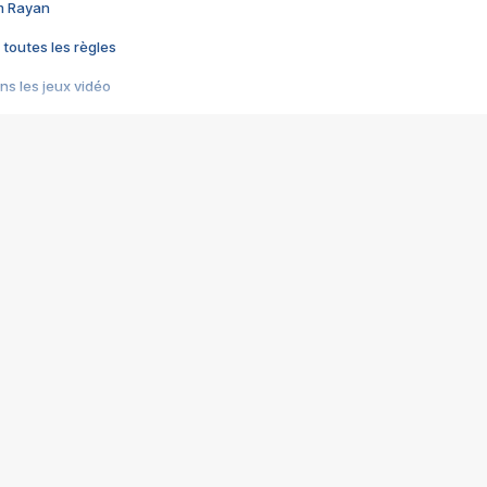
im Rayan
 toutes les règles
s les jeux vidéo
us choquant de Rockstar ? - Le scandale BULLY
e plus moche de Steam
du RÊVE tourne au CAUCHEMAR
pendant 8 heures
it… à tort
umiliés par un jeu vidéo
ire - Final Fantasy 8
ti un empire - Age of Empires
story DOFUS
tard, il crée l'un des pires jeux de tous les temps, MindsEye.