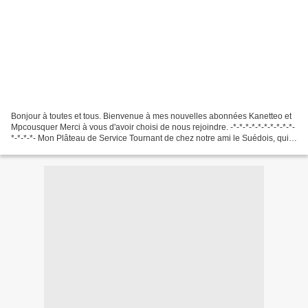
Bonjour à toutes et tous. Bienvenue à mes nouvelles abonnées Kanetteo et
Mpcousquer Merci à vous d'avoir choisi de nous rejoindre. -*-*-*-*-*-*-*-*-*-*-
*-*-*-*- Mon Plâteau de Service Tournant de chez notre ami le Suédois, qui
n'avait plus très bonne...