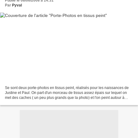
Publié le 08/06/2008 à 14:31
Par
Pyval
Se sont deux porte-photos en tissus peint, réalisés pour les naissances de
Justine et Paul. On part d'un morceau de tissus assez épais sur lequel on
met des caches ( un peu plus grands que la photo) et l'on peint autour à
l'aide de peintures tissus. Un...