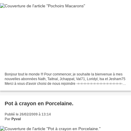
Bonjour tout le monde !!! Pour commencer, je souhaite la bienvenue à mes
nouvelles abonnées Nath, Taitnal, Jchappat, Val71, Loridyl, Isa et Jesham75
Merci à vous d'avoir choisi de nous rejoindre -=-=-=-=-=-=-=-=-=-=-=-=-=-=-=-
=-=-=-=-=-=-=- Comme vous...
Pot à crayon en Porcelaine.
Publié le 26/02/2009 à 13:14
Par
Pyval