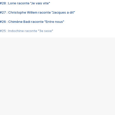
28 : Lorie raconte "Je vais vite"
#27 : Christophe Willem raconte "Jacques a dit"
#26 : Chimène Badi raconte "Entre nous"
#25 : Indochine raconte "3e sexe"
#24 : Zaho raconte "C'est chelou"
#23 : Patrick Bruel raconte "Au café des délices"
#22 : Kyo raconte "Le chemin"
#21 : Nolwenn Leroy raconte "Cassé"
#20 : Patrick Hernandez raconte "Born to be alive"
#19 : Lorie raconte "Près de moi"
#18 : Michael Jones raconte "A nos actes manqués" (avec Jean-Jacque
#17 : Khaled raconte "Aïcha"
#16 : Corneille raconte "Parce qu'on vient de loin"