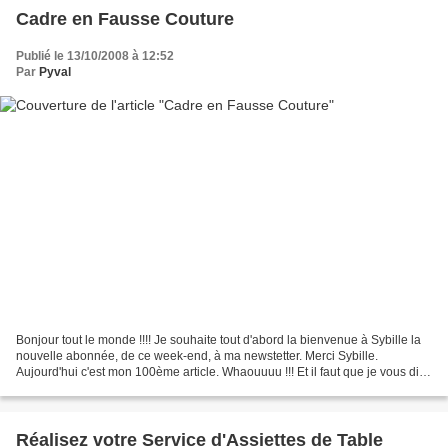
Cadre en Fausse Couture
Publié le 13/10/2008 à 12:52
Par
Pyval
Bonjour tout le monde !!!! Je souhaite tout d'abord la bienvenue à Sybille la
nouvelle abonnée, de ce week-end, à ma newstetter. Merci Sybille.
Aujourd'hui c'est mon 100ème article. Whaouuuu !!! Et il faut que je vous dise
que je suis toujours aussi heureuse...
Réalisez votre Service d'Assiettes de Table