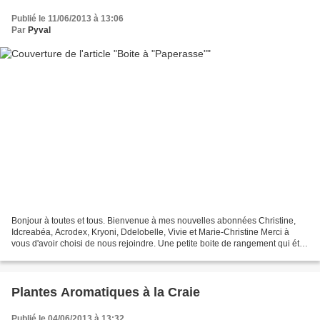
Publié le 11/06/2013 à 13:06
Par
Pyval
Bonjour à toutes et tous. Bienvenue à mes nouvelles abonnées Christine,
Idcreabéa, Acrodex, Kryoni, Ddelobelle, Vivie et Marie-Christine Merci à
vous d'avoir choisi de nous rejoindre. Une petite boite de rangement qui était
toute grise et moche et qui...
Plantes Aromatiques à la Craie
Publié le 04/06/2013 à 13:32