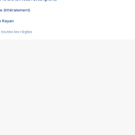
e (littéralement)
im Rayan
 toutes les règles
s les jeux vidéo
us choquant de Rockstar ? - Le scandale BULLY
e plus moche de Steam
du RÊVE tourne au CAUCHEMAR
pendant 8 heures
it… à tort
umiliés par un jeu vidéo
ire - Final Fantasy 8
ti un empire - Age of Empires