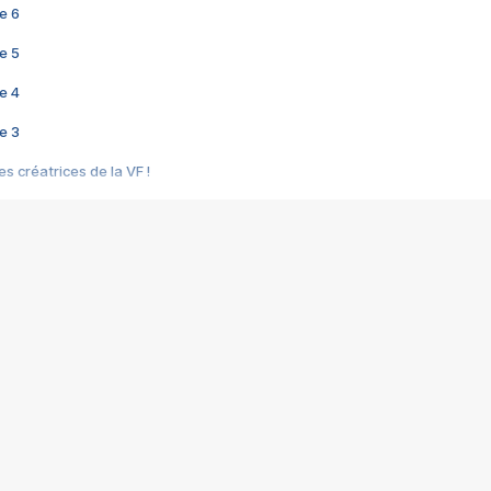
e 6
e 5
e 4
e 3
s créatrices de la VF !
e 2
e 1
e Mektoub My Love arrive enfin ! Rencontre avec Shaïn Boumedine et Sal
i : après Toni en famille
elle réalise le bouleversant Dites lui que je l'aime
ais ! Rencontre autour de Vie privée de Rebecca Zlotowski
 de Marguerite, Grave... Rencontre avec Ella Rumpf
 Les Rêveurs, un film intime sur la santé mentale