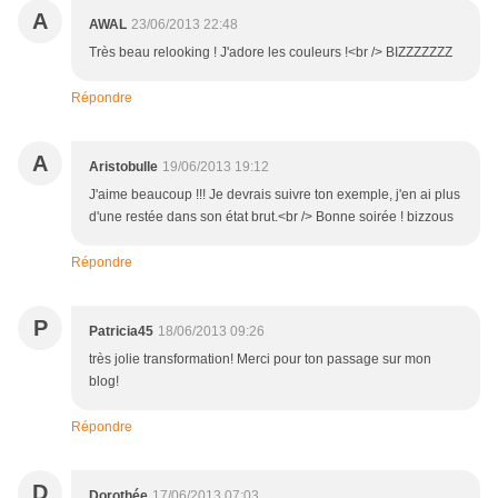
A
AWAL
23/06/2013 22:48
Très beau relooking ! J'adore les couleurs !<br /> BIZZZZZZZ
Répondre
A
Aristobulle
19/06/2013 19:12
J'aime beaucoup !!! Je devrais suivre ton exemple, j'en ai plus
d'une restée dans son état brut.<br /> Bonne soirée ! bizzous
Répondre
P
Patricia45
18/06/2013 09:26
très jolie transformation! Merci pour ton passage sur mon
blog!
Répondre
D
Dorothée
17/06/2013 07:03